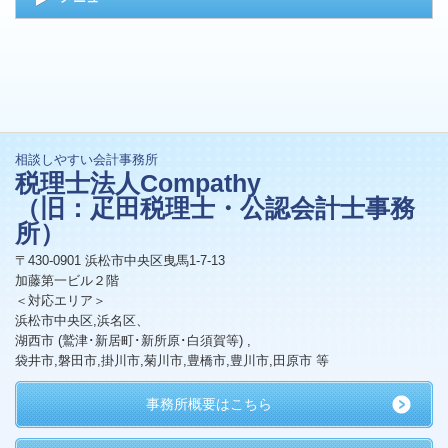
相談しやすい会計事務所
税理士法人Compathy
（旧：疋田税理士・公認会計士事務
所）
〒430-0901 浜松市中央区曳馬1-7-13
加藤第一ビル２階
＜対応エリア＞
浜松市中央区,浜名区、
湖西市 (鷲津･新居町･新所原･白須賀等) ,
袋井市,磐田市,掛川市,菊川市,豊橋市,豊川市,田原市 等
事務所概要はこちら