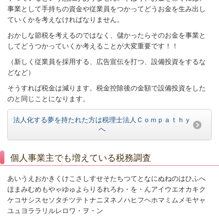
事業として手持ちの資金や従業員をつかってどうお金を生み出し
ていくかを考えなければなりません。
おかしな節税を考えるのではなく、儲かったらそのお金を事業と
してどうつかっていくか考えることが大変重要です！！
（新しく従業員を採用する、広告宣伝を打つ、設備投資をするな
どなど）
そうすれば税金は減ります。税金控除後の金額で設備投資をした
のと同じことになります。
法人化する夢を持たれた方は税理士法人Ｃｏｍｐａｔｈｙ
へ
個人事業主でも増えている税務調査
あいうえおかきくけこさしすせそたちつてとなにぬねのはひふへ
ほまみむめもやゃゆゅよらりるれろわ・を・んアイウエオカキク
ケコサシスセソタチツテトナニヌネノハヒフヘホマミムメモヤャ
ユュヨララリルレロワ・ヲ・ン