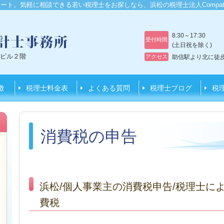
ート。気軽に相談できる若い税理士をお探しなら、浜松の税理士法人Compa
8:30～17:30
受付時間
(土日祝を除く)
第一ビル２階
アクセス
助信駅より北に徒
徴
税理士料金表
よくある質問
税理士ブログ
税
消費税の申告
浜松/個人事業主の消費税申告/税理士に
費税