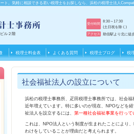
ート。気軽に相談できる若い税理士をお探しなら、浜松の税理士法人Compa
8:30～17:30
受付時間
(土日祝を除く)
第一ビル２階
アクセス
助信駅より北に徒
徴
税理士料金表
よくある質問
税理士ブログ
税
社会福祉法人の設立について
浜松の税理士事務所、疋田税理士事務所では、社会福
近年増えています。特に多いのが現在、NPOなどを
祉法人を設立するには、
第一種社会福祉事業を行って
これは、NPO法人という制度が生まれたことにより、
わけをしていることが理由だと考えられます。